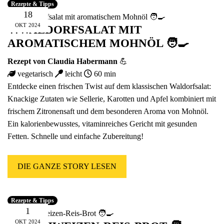
Rezepte & Tipps
18
OKT
2024
🍴WALDORFSALAT MIT
AROMATISCHEM MOHNÖL 🧑‍🍳
Rezept von
Claudia Habermann
💪
vegetarisch
leicht
60 min
Entdecke einen frischen Twist auf dem klassischen Waldorfsalat:
Knackige Zutaten wie Sellerie, Karotten und Apfel kombiniert mit
frischem Zitronensaft und dem besonderen Aroma von Mohnöl.
Ein kalorienbewusstes, vitaminreiches Gericht mit gesunden
Fetten. Schnelle und einfache Zubereitung!
DIE GANZE STORY LESEN
Rezepte & Tipps
1
OKT
2024