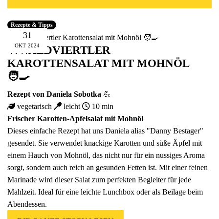
Fünfer Gooooodies
alle Geschenke ansehen
Rezepte & Tipps
31
OKT
2024
🍴WALDVIERTLER
KAROTTENSALAT MIT MOHNÖL
🧑‍🍳
Rezept von
Daniela Sobotka
💪
vegetarisch
leicht
10 min
Frischer Karotten-Apfelsalat mit Mohnöl
Dieses einfache Rezept hat uns Daniela alias "Danny Bestager"
gesendet. Sie verwendet knackige Karotten und süße Äpfel mit
einem Hauch von Mohnöl, das nicht nur für ein nussiges Aroma
sorgt, sondern auch reich an gesunden Fetten ist. Mit einer feinen
Marinade wird dieser Salat zum perfekten Begleiter für jede
Mahlzeit. Ideal für eine leichte Lunchbox oder als Beilage beim
Abendessen.