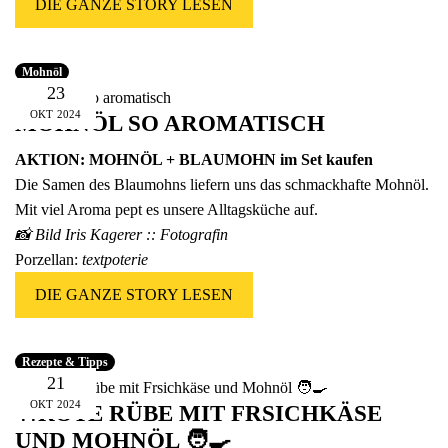
DIE GANZE STORY LESEN
Mohnöl
23
OKT
2024
MOHNÖL SO AROMATISCH
AKTION: MOHNÖL + BLAUMOHN im Set kaufen
Die Samen des Blaumohns liefern uns das schmackhafte Mohnöl.
Mit viel Aroma pept es unsere Alltagsküche auf.
📸 Bild I
ris Kagerer :: Fotografin
Porzellan:
textpoterie
DIE GANZE STORY LESEN
Rezepte & Tipps
21
OKT
2024
🍴ROTE RÜBE MIT FRSICHKÄSE
UND MOHNÖL 🧑‍🍳