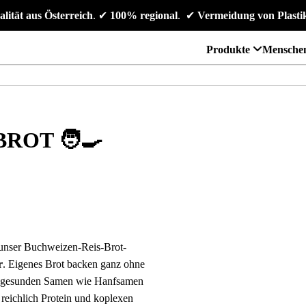
alität aus Österreich
. 
✔
 100% regional
. 
✔
 Vermeidung von Plasti
Produkte
Mensche
ROT 🧑‍🍳
e unser Buchweizen-Reis-Brot-
r
. Eigenes Brot backen ganz ohne
s gesunden Samen wie Hanfsamen
 reichlich Protein und koplexen