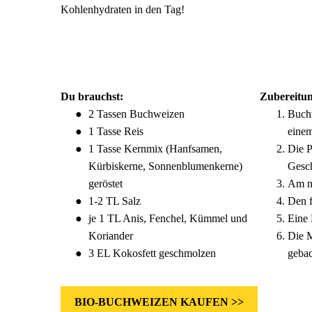
Kohlenhydraten in den Tag!
Du brauchst:
Zubereitun
2 Tassen
Buchweizen
Buchw
1 Tasse Reis
einem
1 Tasse Kernmix (
Hanfsamen
,
Die P
Kürbiskerne
,
Sonnenblumenkerne
)
Gesch
geröstet
Am nä
1-2 TL Salz
Den f
je 1 TL Anis, Fenchel, Kümmel und
Eine 
Koriander
Die M
3 EL Kokosfett geschmolzen
geba
BIO-BUCHWEIZEN KAUFEN >>