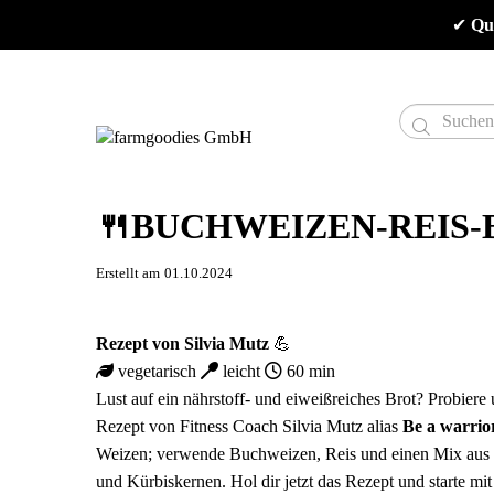
✔
 Qu

🍴BUCHWEIZEN-REIS-B
Erstellt am
01.10.2024
Rezept von
Silvia Mutz
💪
vegetarisch
leicht
60 min
Lust auf ein nährstoff- und eiweißreiches Brot? Probier
Rezept von Fitness Coach Silvia Mutz alias
Be a warrio
Weizen; verwende Buchweizen, Reis und einen Mix au
und Kürbiskernen. Hol dir jetzt das Rezept und starte mit