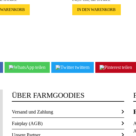
N WARENKORB
IN DEN WARENKORB
teilen
twittern
teilen
ÜBER FARMGOODIES
Versand und Zahlung
Fairplay (AGB)
A
A
Unsere Partner