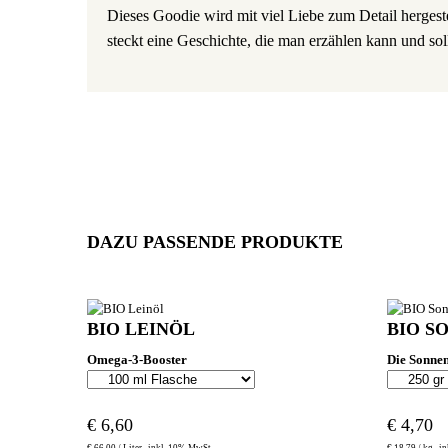
Dieses Goodie wird mit viel Liebe zum Detail hergest
steckt eine Geschichte, die man erzählen kann und sol
DAZU PASSENDE PRODUKTE
BIO LEINÖL
BIO S
Omega-3-Booster
Die Sonnen
€
6,60
€
4,70
€
66,00 /
Liter
inkl. 10% MwSt.
€
18,79 /
kg
in