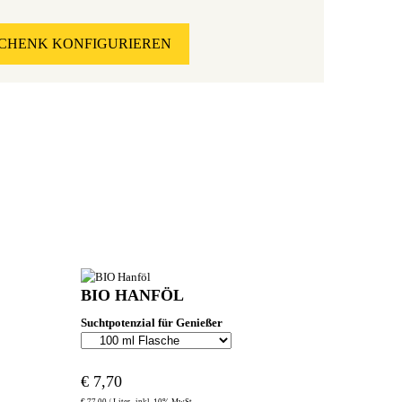
CHENK KONFIGURIEREN
BIO HANFÖL
Suchtpotenzial für Genießer
€
7,70
€
77,00 /
Liter
inkl. 10% MwSt.