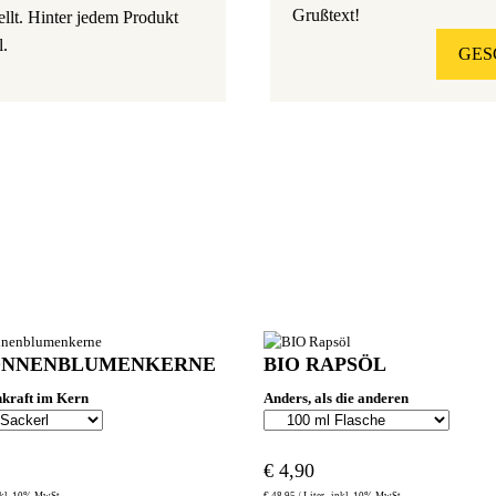
Grußtext!
ellt. Hinter jedem Produkt
l.
GES
ONNEN­BLUMENKERNE
BIO RAPSÖL
kraft im Kern
Anders, als die anderen
€
4,90
kl. 10% MwSt.
€
48,95 /
Liter
inkl. 10% MwSt.