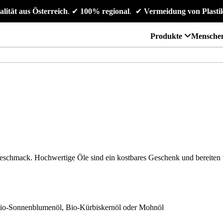
alität aus Österreich
. 
✔
 100% regional
. 
✔
 Vermeidung von Plasti
Produkte
Mensche
Geschmack.
Hochwertige Öle
sind ein kostbares Geschenk und bereite
Bio-Sonnenblumenöl, Bio-Kürbiskernöl oder Mohnöl