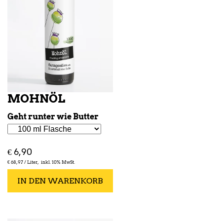
MOHNÖL
Geht runter wie Butter
€
6,90
€
68,97 /
Liter
inkl. 10% MwSt.
IN DEN WARENKORB