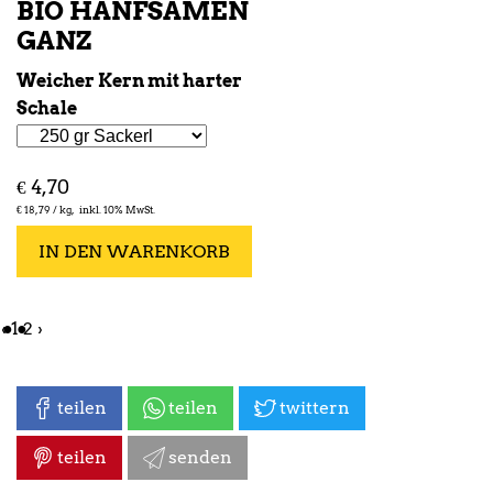
BIO HANFSAMEN
GANZ
Weicher Kern mit harter
Schale
€
4,70
€
18,79 /
kg
inkl. 10% MwSt.
IN DEN WARENKORB
‹
1
2
›
teilen
teilen
twittern
teilen
senden