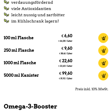
verdauungsfördernd
viele Antioxidantien
leicht nussig und zartbitter
im Kühlschrank lagern!
€
6,60
100 ml Flasche
€
66,00 /
Liter
€
9,60
250 ml Flasche
€
38,41 /
Liter
€
22,60
1000 ml Flasche
€
22,60 /
Liter
€
99,60
5000 ml Kanister
€
19,92 /
Liter
Preis inkl. 10% MwSt.
Omega-3-Booster