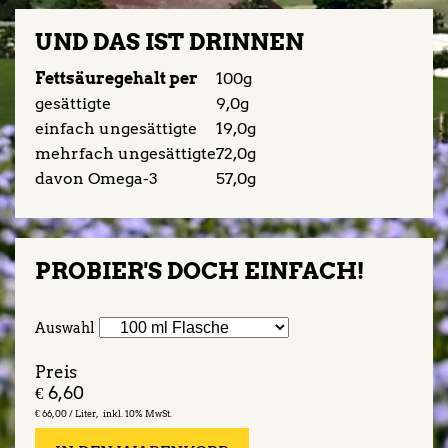
UND DAS IST DRINNEN
Fettsäuregehalt per
100g
gesättigte
9,0g
einfach ungesättigte
19,0g
mehrfach ungesättigte
72,0g
davon Omega-3
57,0g
PROBIER'S DOCH EINFACH!
Auswahl
Preis
€
6,60
€
66,00 /
Liter
inkl. 10% MwSt.