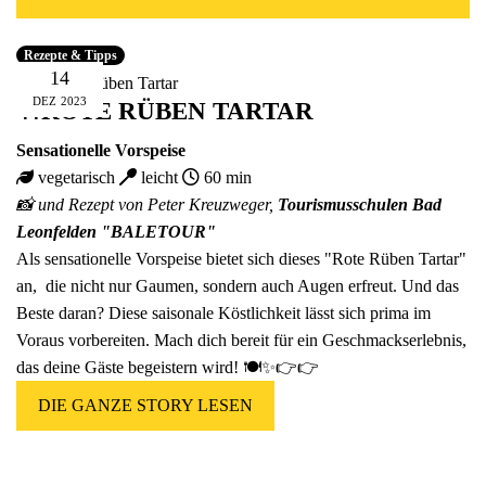
Fünfer Gooooodies
alle Geschenke ansehen
Rezepte & Tipps
14
DEZ
2023
🍴ROTE RÜBEN TARTAR
Sensationelle Vorspeise
vegetarisch
leicht
60 min
📸 und Rezept von Peter Kreuzweger,
Tourismusschulen Bad
Leonfelden "BALETOUR"
Als sensationelle Vorspeise bietet sich dieses "Rote Rüben Tartar"
an, die nicht nur Gaumen, sondern auch Augen erfreut. Und das
Beste daran? Diese saisonale Köstlichkeit lässt sich prima im
Voraus vorbereiten. Mach dich bereit für ein Geschmackserlebnis,
das deine Gäste begeistern wird! 🍽️✨👉👉
DIE GANZE STORY LESEN