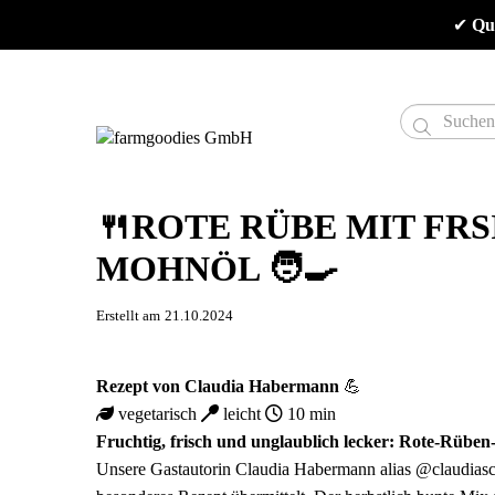
✔
 Qu

🍴ROTE RÜBE MIT FR
MOHNÖL 🧑‍🍳
Erstellt am
21.10.2024
Rezept von
Claudia Habermann
💪
vegetarisch
leicht
10 min
Fruchtig, frisch und unglaublich lecker: Rote-Rüben
Unsere Gastautorin Claudia Habermann alias @claudiasca