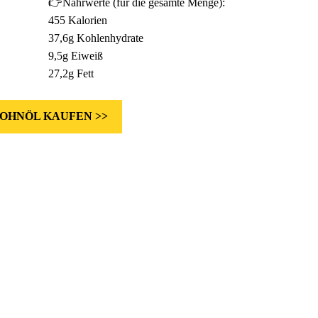
👉Nährwerte (für die gesamte Menge):
455 Kalorien
37,6g Kohlenhydrate
9,5g Eiweiß
27,2g Fett
OHNÖL KAUFEN >>