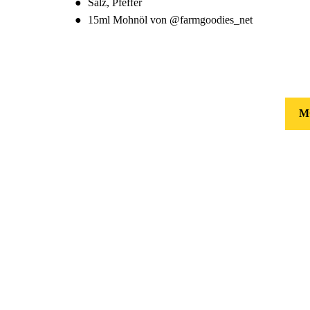
Salz, Pfeffer
15ml Mohnöl von @farmgoodies_net
M