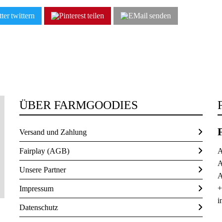
twittern
teilen
senden
ÜBER FARMGOODIES
Versand und Zahlung
Fairplay (AGB)
A
A
Unsere Partner
A
+
Impressum
i
Datenschutz