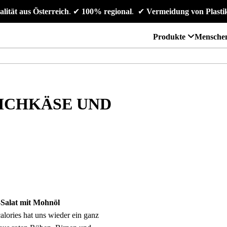
alität aus Österreich
. 
✔
 100% regional
. 
✔
 Vermeidung von Plasti
Produkte
Mensche
SICHKÄSE UND
-Salat mit Mohnöl
lories hat uns wieder ein ganz