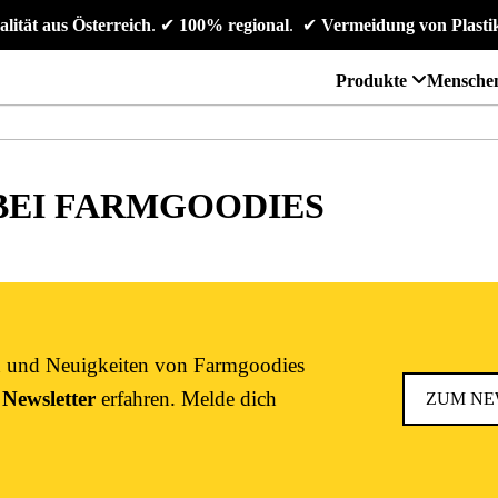
alität aus Österreich
. 
✔
 100% regional
. 
✔
 Vermeidung von Plasti
Produkte
Mensche
 BEI FARMGOODIES
en und Neuigkeiten von Farmgoodies
 Newsletter
erfahren. Melde dich
ZUM NE