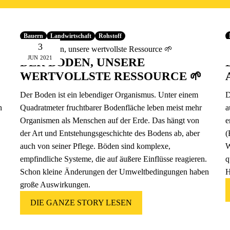
Bauern
Landwirtschaft
Rohstoff
3
JUN
2021
DER BODEN, UNSERE
WERTVOLLSTE RESSOURCE 🌱
Der Boden ist ein lebendiger Organismus. Unter einem
D
n
Quadratmeter fruchtbarer Bodenfläche leben meist mehr
a
Organismen als Menschen auf der Erde. Das hängt von
e
der Art und Entstehungsgeschichte des Bodens ab, aber
(
auch von seiner Pflege. Böden sind komplexe,
W
empfindliche Systeme, die auf äußere Einflüsse reagieren.
q
Schon kleine Änderungen der Umweltbedingungen haben
H
große Auswirkungen.
DIE GANZE STORY LESEN