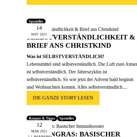
Spezielles
14
NOV
2021
SELBSTVERSTÄNDLICHKEIT &
BRIEF ANS CHRISTKIND
Was ist SELBSTVERSTÄNDLICH?
Lebensmittel sind selbstverständlich. Die Luft zum Atme
ist selbstverständlich. Der Jahreszyklus ist
selbstverständlich. So wie jetzt der Advent bald beginnt
und Weihnachten kommt. Alles selbstverständlich....
DIE GANZE STORY LESEN
Rezepte & Tipps
Spezielles
12
MAR
2021
WEIZENGRAS: BASISCHER