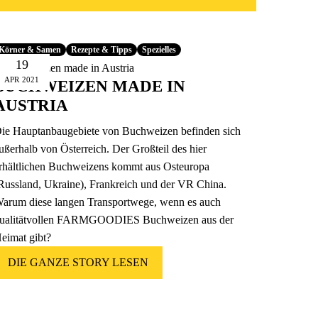
Körner & Samen
Rezepte & Tipps
Spezielles
19
APR
2021
BUCHWEIZEN MADE IN
AUSTRIA
ie Hauptanbaugebiete von Buchweizen befinden sich
ußerhalb von Österreich. Der Großteil des hier
rhältlichen Buchweizens kommt aus Osteuropa
Russland, Ukraine), Frankreich und der VR China.
arum diese langen Transportwege, wenn es auch
ualitätvollen FARMGOODIES Buchweizen aus der
eimat gibt?
DIE GANZE STORY LESEN