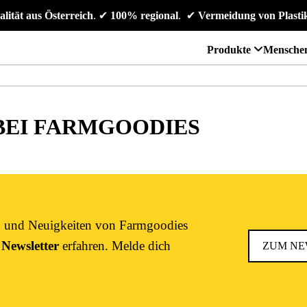
alität aus Österreich
. 
✔
 100% regional
. 
✔
 Vermeidung von Plasti
Produkte
Mensche
 BEI FARMGOODIES
en und Neuigkeiten von Farmgoodies
 Newsletter
erfahren. Melde dich
ZUM NE