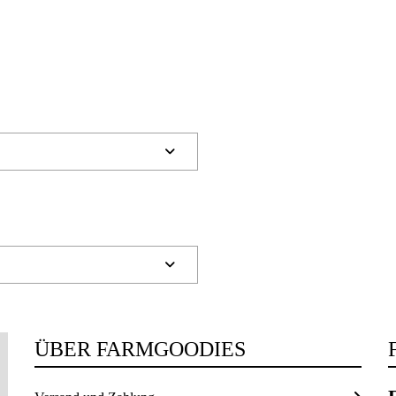


ÜBER FARMGOODIES