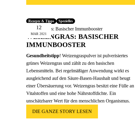
Rezepte & Tipps
Spezielles
12
MAR
2021
WEIZENGRAS: BASISCHER
IMMUNBOOSTER
Gesundheitstipp
! Weizengraspulver ist pulverisiertes
grünes Weizengras und zählt zu den basischen
Lebensmitteln. Bei regelmäßiger Anwendung wirkt es
ausgleichend auf den Säure-Basen-Haushalt und beugt
einer Übersäuerung vor. Weizengras besitzt eine Fülle an
Vitalstoffen und eine hohe Nährstoffdichte. Ein
unschätzbarer Wert für den menschlichen Organismus.
DIE GANZE STORY LESEN