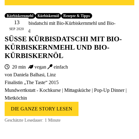
Fünfer Gooooodies
alle Geschenke ansehen
Kürbiskernmehl
Kürbiskernöl
Rezepte & Tipps
13
SEP
2020
SÜSSE KÜRBISDATSCHI MIT BIO-K
ÜRBISKERNMEHL UND BIO-K
ÜRBISKERNÖL
20 min
vegan
einfach
von Daniela Balhasi, Linz
Finalistin „The Taste“ 2015
Mundwertkstatt
- Kochkurse | Mittagsküche | Pop-Up Dinner |
Mietköchin
DIE GANZE STORY LESEN
Geschätzte Lesedauer:
1 Minute