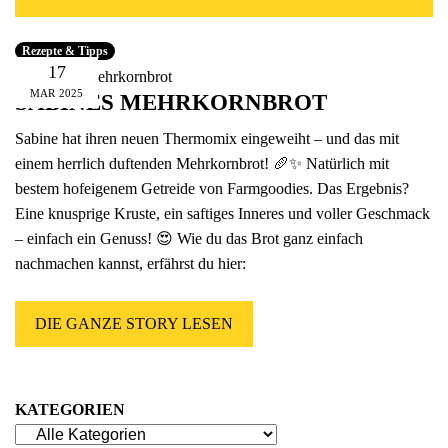
Fünfer Gooooodies
alle Geschenke ansehen
Rezepte & Tipps
17
MAR
2025
SABINES MEHRKORNBROT
Sabine hat ihren neuen Thermomix eingeweiht – und das mit
einem herrlich duftenden Mehrkornbrot! 🥖✨ Natürlich mit
bestem hofeigenem Getreide von Farmgoodies. Das Ergebnis?
Eine knusprige Kruste, ein saftiges Inneres und voller Geschmack
– einfach ein Genuss! 😍 Wie du das Brot ganz einfach
nachmachen kannst, erfährst du hier:
DIE GANZE STORY LESEN
KATEGORIEN