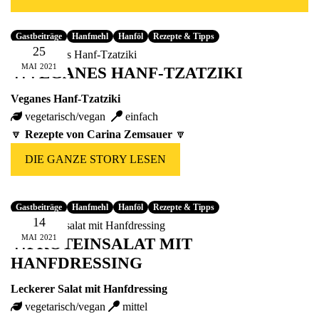
Fünfer Gooooodies
alle Geschenke ansehen
Gastbeiträge
Hanfmehl
Hanföl
Rezepte & Tipps
25
MAI
2021
🍴VEGANES HANF-TZATZIKI
Veganes Hanf-Tzatziki
vegetarisch/vegan
einfach
🔽
Rezepte von
Carina Zemsauer
🔽
DIE GANZE STORY LESEN
Gastbeiträge
Hanfmehl
Hanföl
Rezepte & Tipps
14
MAI
2021
🍴PROTEINSALAT MIT
HANFDRESSING
Leckerer Salat mit Hanfdressing
vegetarisch/vegan
mittel