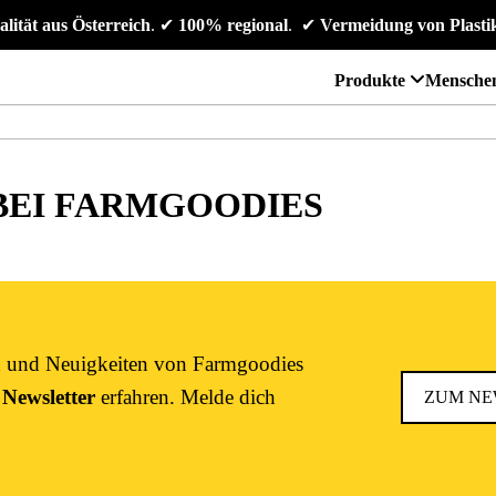
alität aus Österreich
. 
✔
 100% regional
. 
✔
 Vermeidung von Plasti
Produkte
Mensche
 BEI FARMGOODIES
en und Neuigkeiten von Farmgoodies
 Newsletter
erfahren. Melde dich
ZUM NE