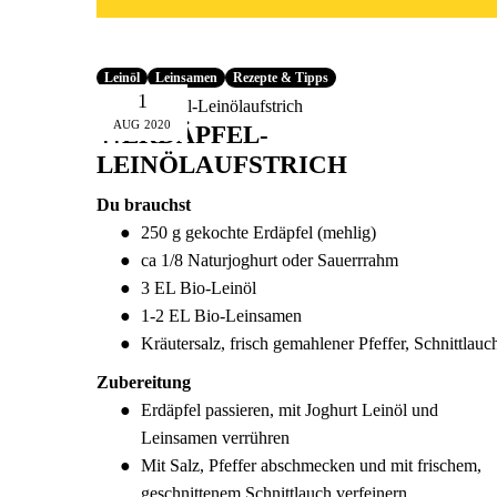
Leinöl
Leinsamen
Rezepte & Tipps
1
AUG
2020
🍴ERDÄPFEL-
LEINÖLAUFSTRICH
Du brauchst
250 g gekochte Erdäpfel (mehlig)
ca 1/8 Naturjoghurt oder Sauerrrahm
3 EL Bio-Leinöl
1-2 EL Bio-Leinsamen
Kräutersalz, frisch gemahlener Pfeffer, Schnittlauc
Zubereitung
Erdäpfel passieren, mit Joghurt Leinöl und
Leinsamen verrühren
Mit Salz, Pfeffer abschmecken und mit frischem,
geschnittenem Schnittlauch verfeinern