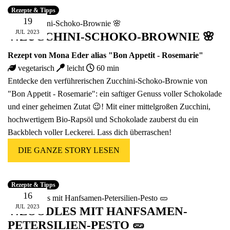
Rezepte & Tipps
19
JUL
2023
🍴ZUCCHINI-SCHOKO-BROWNIE 🌸
Rezept von Mona Eder alias
"Bon Appetit - Rosemarie"
vegetarisch
leicht
60 min
Entdecke den verführerischen Zucchini-Schoko-Brownie von
"Bon Appetit - Rosemarie"
: ein saftiger Genuss voller Schokolade
und einer geheimen Zutat 😉! Mit einer mittelgroßen Zucchini,
hochwertigem Bio-Rapsöl und Schokolade zauberst du ein
Backblech voller Leckerei. Lass dich überraschen!
DIE GANZE STORY LESEN
Rezepte & Tipps
16
JUL
2023
🍴ZOODLES MIT HANFSAMEN-
PETERSILIEN-PESTO 🥒