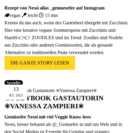
Rezept von Nessi alias
_
gemuesefee auf Instagram
vegan
leicht
15 min
Kennst du das auch, wenn des Gartenbeet übergeht mit Zucchinis.
Hier eine kreative vegane Sommerspeise mit Zucchinis und
Hanföl 👉👉 ZOODLES sind im Trend: Zoodles sind Nudeln
aus Zucchini oder anderen Gemüsesorten, die als gesunde
Alternative zu traditionellen Pasta verwendet werden.
DIE GANZE STORY LESEN
Spezielles
13
JUL
2023
GOODYBOOK GASTAUTORIN
✳️VANESSA ZAMPIERI✳️
Gemüsefee
Nessi mit viel Veggie Know-how
Nessi, besser bekannt als
@_Gemuefee
in und um Wels und in
den Social Medias ist Expertin für Gemüse und veganes