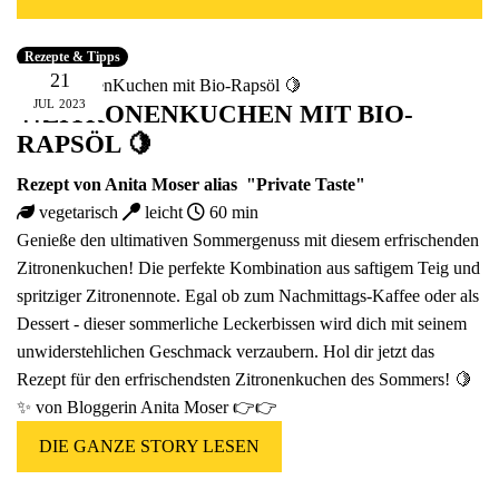
Fünfer Gooooodies
alle Geschenke ansehen
Rezepte & Tipps
21
JUL
2023
🍴ZITRONENKUCHEN MIT BIO-
RAPSÖL 🍋
Rezept von Anita Moser alias
"Private Taste"
vegetarisch
leicht
60 min
Genieße den ultimativen Sommergenuss mit diesem erfrischenden
Zitronenkuchen! Die perfekte Kombination aus saftigem Teig und
spritziger Zitronennote. Egal ob zum Nachmittags-Kaffee oder als
Dessert - dieser sommerliche Leckerbissen wird dich mit seinem
unwiderstehlichen Geschmack verzaubern. Hol dir jetzt das
Rezept für den erfrischendsten Zitronenkuchen des Sommers! 🍋
✨ von
Bloggerin Anita Moser
👉👉
DIE GANZE STORY LESEN