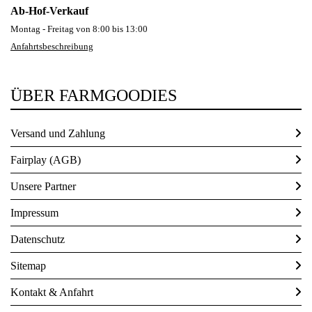
Ab-Hof-Verkauf
Dezember 2023 (3)
Montag - Freitag von 8:00 bis 13:00
November 2023 (1)
Beiträge 2022
Anfahrtsbeschreibung
Oktober 2023 (4)
September 2023 (3)
August 2023 (3)
ÜBER FARMGOODIES
Beiträge 2021
Juli 2023 (4)
Juni 2023 (3)
Mai 2023 (5)
Versand und Zahlung
April 2023 (5)
Beiträge 2020
März 2023 (4)
Fairplay (AGB)
Februar 2023 (8)
Jänner 2023 (4)
Unsere Partner
Beiträge 2019
Impressum
Datenschutz
Beiträge 2018
Sitemap
Beiträge 2017
Kontakt & Anfahrt