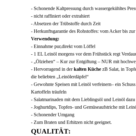
- Schonende Kaltpressung durch wassergekühltes Pre
- nicht raffiniert oder extrahiert
- Absetzen der Trübstoffe durch Zeit
- Herkunftsgarantie des Rohstoffes: vom Acker bis zur 
Verwendung
:
- Einnahme pur,direkt vom Löffel
- 1 EL Leinöl morgens vor dem Frühstück regt Verdau
- „Ölziehen“ – Kur zur Entgiftung – NUR mit hochwe
- Hervorragend in der
kalten Küche
zB Salat, in Topf
die beliebten „Leinölerdäpfel“
- Gewohnte Speisen mit Leinöl verfeinern– ein Schus
Kartoffeln träufeln
- Salatmarinaden mit dem Lieblingsöl und Leinöl dazu
- Joghurtdips, Topfen- und Gemüseaufstriche mit Leinö
- Schonender Umgang
- Zum Braten und Erhitzen nicht geeignet.
QUALITÄT
: