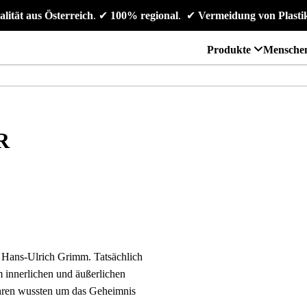
alität aus Österreich
. 
✔
 100% regional
. 
✔
 Vermeidung von Plasti
Produkte
Mensche
R
n Hans-Ulrich Grimm. Tatsächlich
m innerlichen und äußerlichen
ahren wussten um das Geheimnis