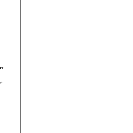
er
ie