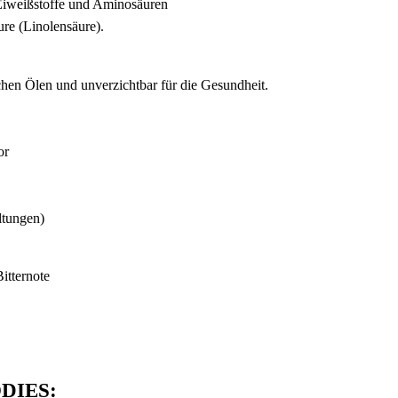
, Eiweißstoffe und Aminosäuren
re (Linolensäure).
chen Ölen und unverzichtbar für die Gesundheit.
or
ltungen)
itternote
DIES
: