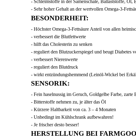
- Schleimstoffe in der Samenschale, Ballaststoffe, Öl
- Sehr hoher Gehalt an der wertvollen Omega-3-Fettsäu
BESONDERHEIT:
- Höchster Omega-3-Fettsäure Anteil von allen heimis
- verbessert die Blutfettwerte
- hilft das Cholesterin zu senken
- reguliert den Blutzuckerspiegel und beugt Diabetes v
- verbessert Nierenwerte
- reguliert den Blutdruck
- wirkt entzündungshemmend (Leinöl-Wickel bei Erkä
SENSORIK
:
- Fein haselnussig im Geruch, Goldgelbe Farbe, zarte B
- Bitterstoffe nehmen zu, je älter das Öl
- Kürzere Haltbarkeit von ca. 3 – 4 Monaten
- Unbedingt im Kühlschrank aufbewahren!
- Je frischer desto besser!
HERSTELLUNG BEI FARMGOO