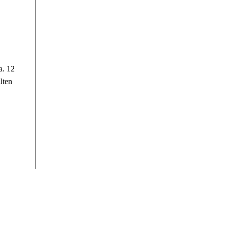
a. 12
lten