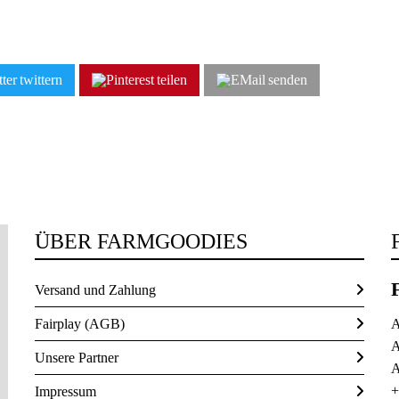
twittern
teilen
senden
ÜBER FARMGOODIES
Versand und Zahlung
Fairplay (AGB)
A
A
Unsere Partner
A
+
Impressum