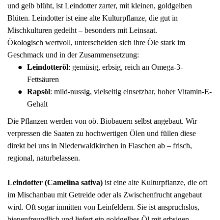
und gelb blüht, ist Leindotter zarter, mit kleinen, goldgelben
Fünfer Gooooodies
Blüten. Leindotter ist eine alte Kulturpflanze, die gut in
alle Geschenke ansehen
Mischkulturen gedeiht – besonders mit Leinsaat.
Ökologisch wertvoll, unterscheiden sich ihre Öle stark im
Geschmack und in der Zusammensetzung:
Leindotteröl
: gemüsig, erbsig, reich an Omega-3-
Fettsäuren
Rapsöl
: mild-nussig, vielseitig einsetzbar, hoher Vitamin-E-
Gehalt
Die Pflanzen werden von oö. Biobauern selbst angebaut. Wir
verpressen die Saaten zu hochwertigen Ölen und füllen diese
direkt bei uns in Niederwaldkirchen in Flaschen ab – frisch,
regional, naturbelassen.
Leindotter (Camelina sativa)
ist eine alte Kulturpflanze, die oft
im Mischanbau mit Getreide oder als Zwischenfrucht angebaut
wird. Oft sogar inmitten von Leinfeldern. Sie ist anspruchslos,
bienenfreundlich und liefert ein goldgelbes Öl mit erbsigen