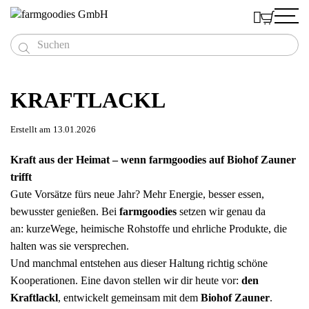



Produkte
Menschen
KRAFTLACKL
Naturreine Speiseöle
Deshalb
Das Team
Feinste Saaten & ganze Körner
Kaufen
BIO Leinöl
Mühlviertler Bio-Lein
Erstellt am
13.01.2026
Die Bauern
Einblicke
Hand vermahlener Bio-Senf
BIO Hanföl
BIO Leinsamen
Schnell - Bestellliste
7 Gründe für Regionalität

Du als Kunde
Blog
Außergewöhnliche Essige
BIO Leindotteröl
BIO Sonnenblumenkerne
Süßer BIO Senf
Sparer kaufen größere Gebinde
Kraft aus der Heimat – wenn farmgoodies auf Biohof Zauner
Aktiver Klimaschutz
Rezepte
Mühlviertler Superfood
trifft
BIO Rapsöl
BIO Hanfsamen Ganz
Scharfer BIO Senf
BIO Apfelbalsamessig
Online-Shop
Auszeichnungen
Kleine Warenkunde
Hofeigenes Getreide
Gute Vorsätze fürs neue Jahr? Mehr Energie, besser essen,
BIO Sonnenblumenöl
BIO Hanfsamen Geschält
BIO Senf Kavi-ah!
BIO Protein-Mix
Händler finden
Testimonials
Videos
Eiweißreiche Hülsenfrüchte
bewusster genießen. Bei
farmgoodies
setzen wir genau da
BIO Kürbiskernöl
BIO Buchweizen
BIO Gerstengraspulver
BIO Dinkel
Qualität
an: kurzeWege, heimische Rohstoffe und ehrliche Produkte, die
Richtig gute Geschenke
Mohnöl
BIO Kürbiskerne
BIO Weizengraspulver
BIO Mehl Dinkel
BIO Berglinsen
Eine Idee und viel Begeisterung
halten was sie versprechen.
Goody-Book
Blaumohn
BIO Roggen
Firmengeschenke
Kundenstimmen
Und manchmal entstehen aus dieser Haltung richtig schöne
BIO Mehl Roggen
Öl & Essig Goodies
Kooperationen. Eine davon stellen wir dir heute vor:
den
Dreier Gooodies Öl
Kraftlackl
, entwickelt gemeinsam mit dem
Biohof Zauner
.
Dreier Gooodies Senf