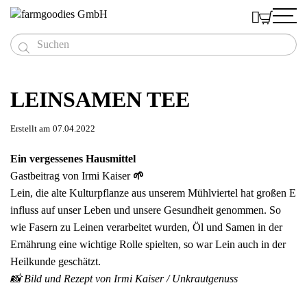



Produkte
Menschen
LEINSAMEN TEE
Naturreine Speiseöle
Deshalb
Das Team
Feinste Saaten & ganze Körner
Kaufen
BIO Leinöl
Mühlviertler Bio-Lein
Erstellt am
07.04.2022
Die Bauern
Einblicke
Hand vermahlener Bio-Senf
BIO Hanföl
BIO Leinsamen
Schnell - Bestellliste
7 Gründe für Regionalität

Du als Kunde
Blog
Außergewöhnliche Essige
BIO Leindotteröl
BIO Sonnenblumenkerne
Süßer BIO Senf
Sparer kaufen größere Gebinde
Ein vergessenes Hausmittel
Aktiver Klimaschutz
Rezepte
Mühlviertler Superfood
Gastbeitrag von
Irmi Kaiser
🌱
BIO Rapsöl
BIO Hanfsamen Ganz
Scharfer BIO Senf
BIO Apfelbalsamessig
Online-Shop
Auszeichnungen
Kleine Warenkunde
Hofeigenes Getreide
Lein, die alte Kulturpflanze aus unserem Mühlviertel hat großen E
BIO Sonnenblumenöl
BIO Hanfsamen Geschält
BIO Senf Kavi-ah!
BIO Protein-Mix
Händler finden
Testimonials
Videos
Eiweißreiche Hülsenfrüchte
influss auf unser Leben und unsere Gesundheit genommen. So
BIO Kürbiskernöl
BIO Buchweizen
BIO Gerstengraspulver
BIO Dinkel
Qualität
wie Fasern zu Leinen verarbeitet wurden, Öl und Samen in der
Richtig gute Geschenke
Mohnöl
BIO Kürbiskerne
BIO Weizengraspulver
BIO Mehl Dinkel
BIO Berglinsen
Eine Idee und viel Begeisterung
Ernährung eine wichtige Rolle spielten, so war Lein auch in der
Goody-Book
Blaumohn
BIO Roggen
Firmengeschenke
Kundenstimmen
Heilkunde geschätzt.
BIO Mehl Roggen
Öl & Essig Goodies
📸 Bild und Rezept von
Irmi Kaiser / Unkrautgenuss
Dreier Gooodies Öl
Dreier Gooodies Senf