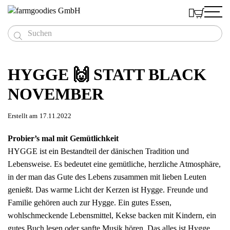



Produkte
Menschen
HYGGE 🙌 STATT BLACK
Naturreine Speiseöle
Deshalb
Das Team
Feinste Saaten & ganze Körner
NOVEMBER
Kaufen
BIO Leinöl
Mühlviertler Bio-Lein
Die Bauern
Einblicke
Hand vermahlener Bio-Senf
BIO Hanföl
BIO Leinsamen
Schnell - Bestellliste
7 Gründe für Regionalität

Du als Kunde
Blog
Außergewöhnliche Essige
Erstellt am
17.11.2022
BIO Leindotteröl
BIO Sonnenblumenkerne
Süßer BIO Senf
Sparer kaufen größere Gebinde
Aktiver Klimaschutz
Rezepte
Mühlviertler Superfood
BIO Rapsöl
BIO Hanfsamen Ganz
Scharfer BIO Senf
BIO Apfelbalsamessig
Online-Shop
Auszeichnungen
Probier’s mal mit Gemütlichkeit
Kleine Warenkunde
Hofeigenes Getreide
BIO Sonnenblumenöl
BIO Hanfsamen Geschält
BIO Senf Kavi-ah!
BIO Protein-Mix
Händler finden
Testimonials
HYGGE ist ein Bestandteil der dänischen Tradition und
Videos
Eiweißreiche Hülsenfrüchte
BIO Kürbiskernöl
BIO Buchweizen
BIO Gerstengraspulver
BIO Dinkel
Qualität
Lebensweise. Es bedeutet eine gemütliche, herzliche Atmosphäre,
Richtig gute Geschenke
Mohnöl
BIO Kürbiskerne
BIO Weizengraspulver
BIO Mehl Dinkel
BIO Berglinsen
in der man das Gute des Lebens zusammen mit lieben Leuten
Eine Idee und viel Begeisterung
Goody-Book
Blaumohn
BIO Roggen
Firmengeschenke
genießt. Das warme Licht der Kerzen ist Hygge. Freunde und
Kundenstimmen
BIO Mehl Roggen
Öl & Essig Goodies
Familie gehören auch zur Hygge. Ein gutes Essen,
Dreier Gooodies Öl
wohlschmeckende Lebensmittel, Kekse backen mit Kindern, ein
gutes Buch lesen oder sanfte Musik hören. Das alles ist Hygge.
Dreier Gooodies Senf