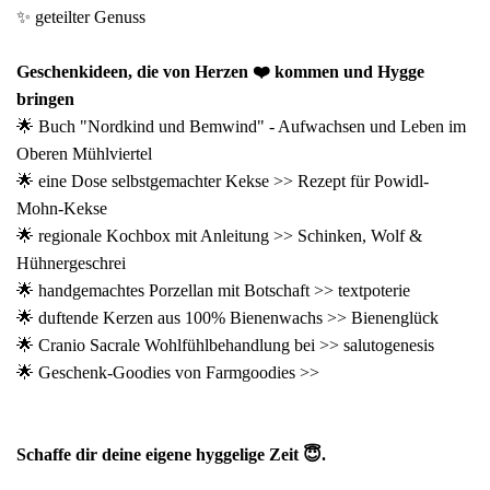
✨ geteilter Genuss
Geschenkideen, die von Herzen ❤️ kommen und Hygge
bringen
🌟 Buch
"Nordkind und Bemwind"
- Aufwachsen und Leben im
Oberen Mühlviertel
🌟 eine Dose selbstgemachter Kekse >>
Rezept für Powidl-
Mohn-Kekse
🌟 regionale Kochbox mit Anleitung >>
Schinken, Wolf &
Hühnergeschrei
🌟 handgemachtes Porzellan mit Botschaft >>
textpoterie
🌟 duftende Kerzen aus 100% Bienenwachs >>
Bienenglück
🌟 Cranio Sacrale Wohlfühlbehandlung bei >>
salutogenesis
🌟 Geschenk-Goodies von
Farmgoodies >>
Schaffe dir deine eigene hyggelige Zeit 😇.