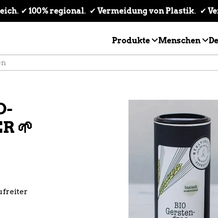
reich
. 
✔
 100% regional
. 
✔
 Vermeidung von Plastik
. 
 ✔
 V
Produkte
Menschen
D
O-
R 🌱
freiter