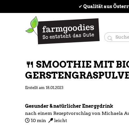
✔
 Qualität aus Öster

🍴 SMOOTHIE MIT BI
GERSTENGRASPULVE
Erstellt am
18.01.2023
Gesunder & natürlicher Energydrink
nach einem Rezeptvorschlag von Michaela Au
10 min
leicht