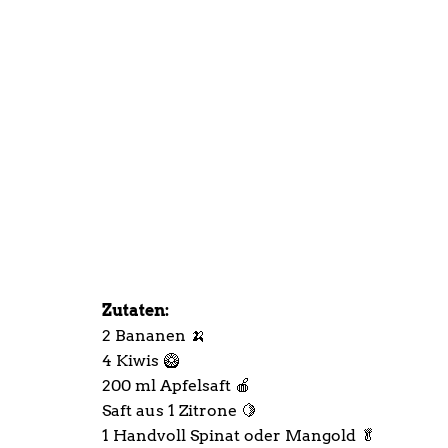
Zutaten:
2 Bananen 🍌
4 Kiwis 🥝
200 ml Apfelsaft 🍎
Saft aus 1 Zitrone 🍋
1 Handvoll Spinat oder Mangold 🥬