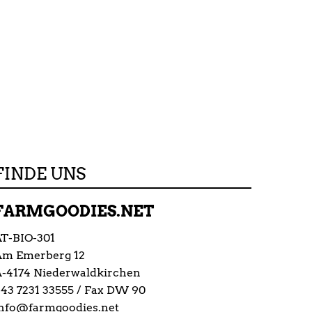
FINDE UNS
FARMGOODIES.NET
T-BIO-301
Am Emerberg 12
-4174 Niederwaldkirchen
43 7231 33555
/ Fax DW 90
nfo@farmgoodies.net