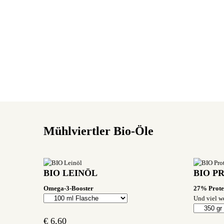
Mühlviertler Bio-Öle
BIO LEINÖL
BIO P
Omega-3-Booster
27% Protei
Und viel we
€
6,60