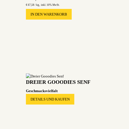
€
67,58 /
kg
inkl. 10% MwSt.
IN DEN WARENKORB
DREIER GOOODIES SENF
Geschmacksvielfalt
DETAILS UND KAUFEN