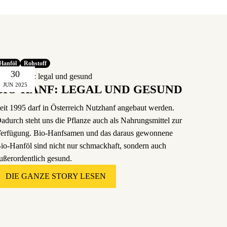
Hanföl
Rohstoff
30
JUN
2025
BIO-HANF: LEGAL UND GESUND
eit 1995 darf in Österreich Nutzhanf angebaut werden.
adurch steht uns die Pflanze auch als Nahrungsmittel zur
erfügung. Bio-Hanfsamen und das daraus gewonnene
io-Hanföl sind nicht nur schmackhaft, sondern auch
ußerordentlich gesund.
DIE GANZE STORY LESEN