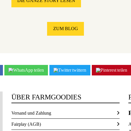
DIE GANZE STORY LESEN
ZUM BLOG
teilen
twittern
teilen
ÜBER FARMGOODIES
Versand und Zahlung
Fairplay (AGB)
A