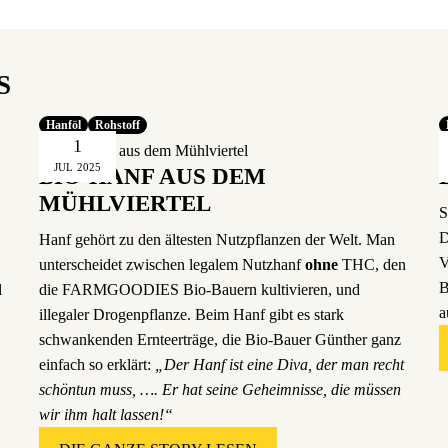
S
Hanföl
Rohstoff
1
JUL
2025
BIO-HANF AUS DEM
MÜHLVIERTEL
S
D
Hanf gehört zu den ältesten Nutzpflanzen der Welt. Man
V
unterscheidet zwischen legalem Nutzhanf
ohne
THC, den
B
l
die
FARMGOODIES Bio-Bauern
kultivieren, und
a
illegaler Drogenpflanze. Beim Hanf gibt es stark
schwankenden Ernteerträge, die Bio-Bauer Günther ganz
einfach so erklärt:
„Der Hanf ist eine Diva, der man recht
schöntun muss, …. Er hat seine Geheimnisse, die müssen
wir ihm halt lassen!“