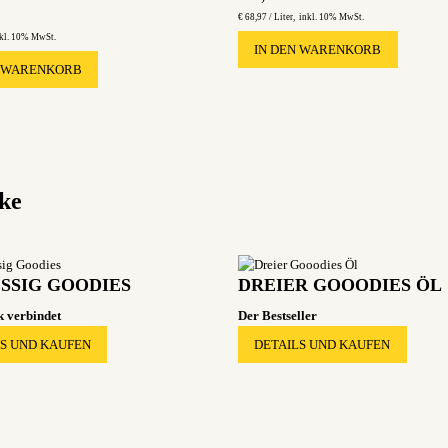
€
68,97 /
Liter
inkl. 10% MwSt.
kl. 10% MwSt.
IN DEN WARENKORB
N WARENKORB
nke
ESSIG GOODIES
DREIER GOOODIES ÖL
 verbindet
Der Bestseller
LS UND KAUFEN
DETAILS UND KAUFEN