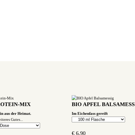
ROTEIN-MIX
BIO APFEL BALSAMESS
n aus der Heimat.
Im Eichenfass gereift
iteres Gutes...
€
6,90