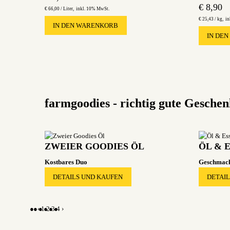
€
8,90
€
66,00 /
Liter
inkl. 10% MwSt.
€
25,43 /
kg
in
IN DEN WARENKORB
IN DE
farmgoodies - richtig gute Gesche
ZWEIER GOODIES ÖL
ÖL & 
Kostbares Duo
Geschmack
DETAILS UND KAUFEN
DETAI
‹
1
2
3
4
›