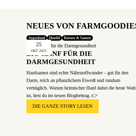
NEUES VON FARMGOODIE
Superfood
Hanföl
Körner & Samen
25
OKT
2025
BIO-HANF FÜR DIE
DARMGESUNDHEIT
Hanfsamen sind echte Nährstoffwunder – gut für den
Darm, reich an pflanzlichem Eiweiß und rundum
verträglich. Warum heimischer Hanf dabei die beste Wah
ist, liest du im neuen Blogbeitrag. 👉
DIE GANZE STORY LESEN