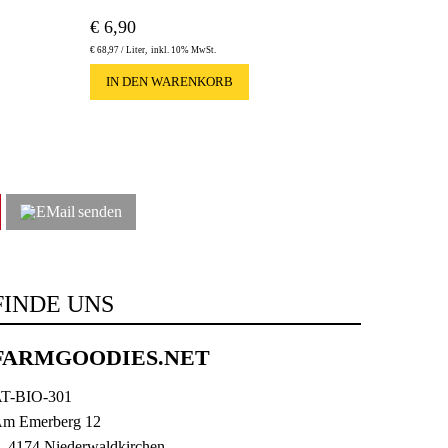
€
6,90
€
68,97 /
Liter
inkl. 10% MwSt.
IN DEN WARENKORB
senden
FINDE UNS
FARMGOODIES.NET
T-BIO-301
m Emerberg 12
-4174 Niederwaldkirchen