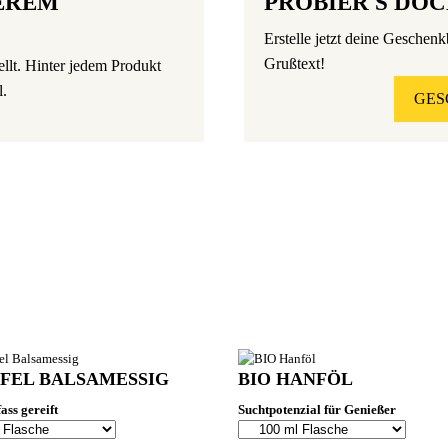
EREM
PROBIER'S DOC
Erstelle jetzt deine Geschen
Grußtext!
ellt. Hinter jedem Produkt
l.
GES
PFEL BALSAMESSIG
BIO HANFÖL
ass gereift
Suchtpotenzial für Genießer