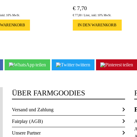
€
7,70
inkl. 10% MwSt.
€
77,00 /
Liter
inkl. 10% MwSt.
N WARENKORB
IN DEN WARENKORB
teilen
twittern
teilen
ÜBER FARMGOODIES
Versand und Zahlung
Fairplay (AGB)
A
A
Unsere Partner
A