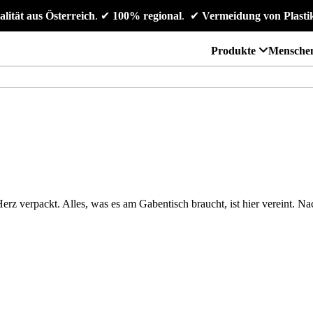
alität aus Österreich
. 
✔
 100% regional
. 
✔
 Vermeidung von Plasti
Produkte
Mensche
S
rz verpackt. Alles, was es am Gabentisch braucht, ist hier vereint. Na