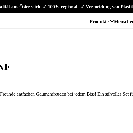
alität aus Österreich
. 
✔
 100% regional
. 
✔
 Vermeidung von Plasti
Produkte
Mensche
NF
reunde entfachen Gaumenfreuden bei jedem Biss! Ein stilvolles Set f