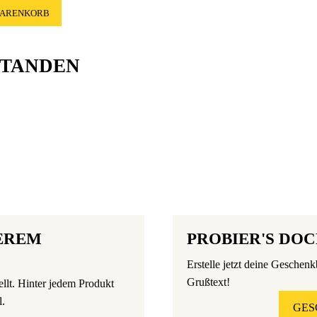
WARENKORB
STANDEN
EREM
PROBIER'S DOC
Erstelle jetzt deine Geschen
Grußtext!
ellt. Hinter jedem Produkt
l.
GES