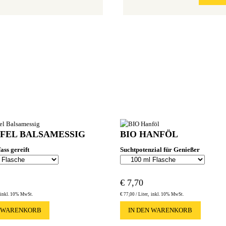
PFEL BALSAMESSIG
BIO HANFÖL
ass gereift
Suchtpotenzial für Genießer
€
7,70
inkl. 10% MwSt.
€
77,00 /
Liter
inkl. 10% MwSt.
N WARENKORB
IN DEN WARENKORB