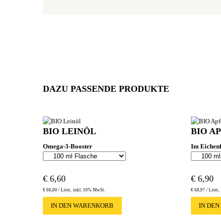
DAZU PASSENDE PRODUKTE
BIO LEINÖL
BIO A
Omega-3-Booster
Im Eichenf
€
6,60
€
6,90
€
66,00 /
Liter
inkl. 10% MwSt.
€
68,97 /
Liter
IN DEN WARENKORB
IN DE