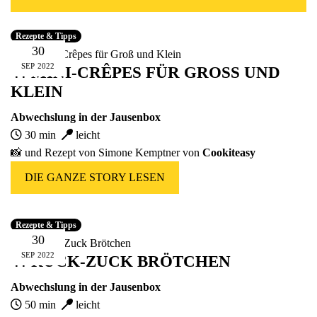
Fünfer Gooooodies
alle Geschenke ansehen
Rezepte & Tipps
30
SEP
2022
🍴 MINI-CRÊPES FÜR GROSS UND K
LEIN
Abwechslung in der Jausenbox
30 min
leicht
📸 und Rezept von Simone Kemptner von
Cookiteasy
DIE GANZE STORY LESEN
Rezepte & Tipps
30
SEP
2022
🍴 RUCK-ZUCK BRÖTCHEN
Abwechslung in der Jausenbox
50 min
leicht