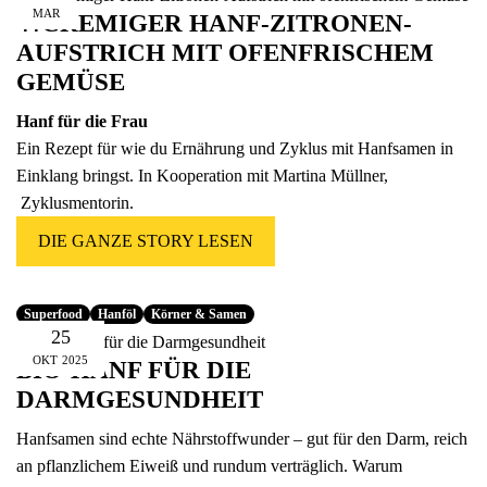
MAR
🍴CREMIGER HANF-ZITRONEN-
AUFSTRICH MIT OFENFRISCHEM
GEMÜSE
Hanf für die Frau
Ein Rezept für wie du Ernährung und Zyklus mit Hanfsamen in
Einklang bringst. In Kooperation mit Martina Müllner,
Zyklusmentorin.
DIE GANZE STORY LESEN
Superfood
Hanföl
Körner & Samen
25
OKT
2025
BIO-HANF FÜR DIE
DARMGESUNDHEIT
Hanfsamen sind echte Nährstoffwunder – gut für den Darm, reich
an pflanzlichem Eiweiß und rundum verträglich. Warum