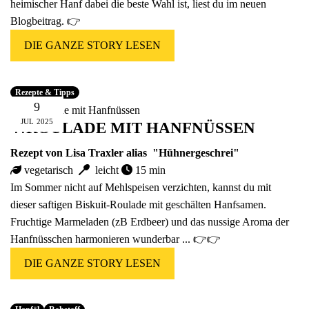
heimischer Hanf dabei die beste Wahl ist, liest du im neuen
Blogbeitrag. 👉
DIE GANZE STORY LESEN
Rezepte & Tipps
9
JUL
2025
🍴ROULADE MIT HANFNÜSSEN
Rezept von Lisa Traxler alias
"Hühnergeschrei"
vegetarisch
leicht
15 min
Im Sommer nicht auf Mehlspeisen verzichten, kannst du mit
dieser saftigen Biskuit-Roulade mit
geschälten Hanfsamen
.
Fruchtige Marmeladen (zB Erdbeer) und das nussige Aroma der
Hanfnüsschen harmonieren wunderbar ... 👉👉
DIE GANZE STORY LESEN