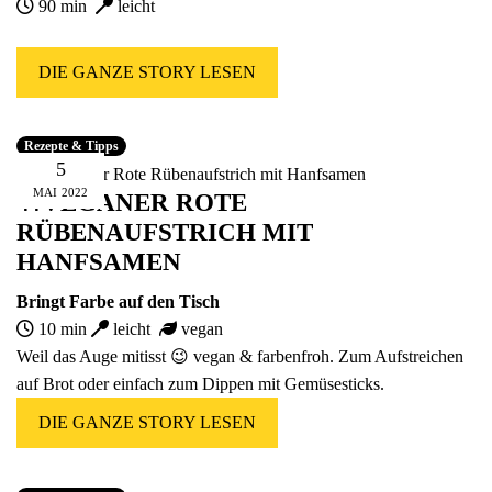
90 min
leicht
DIE GANZE STORY LESEN
Rezepte & Tipps
5
MAI
2022
🍴VEGANER ROTE
RÜBENAUFSTRICH MIT
HANFSAMEN
Bringt Farbe auf den Tisch
10 min
leicht
vegan
Weil das Auge mitisst 😉 vegan & farbenfroh. Zum Aufstreichen
auf Brot oder einfach zum Dippen mit Gemüsesticks.
DIE GANZE STORY LESEN