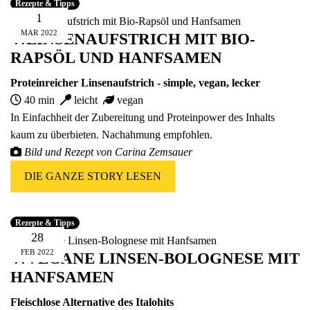
Rezepte & Tipps
1
MAR
2022
🍴LINSENAUFSTRICH MIT BIO-
RAPSÖL UND HANFSAMEN
Proteinreicher Linsenaufstrich - simple, vegan, lecker
40 min
leicht
vegan
In Einfachheit der Zubereitung und Proteinpower des Inhalts
kaum zu überbieten. Nachahmung empfohlen.
Bild und Rezept von Carina Zemsauer
DIE GANZE STORY LESEN
Rezepte & Tipps
28
FEB
2022
🍴VEGANE LINSEN-BOLOGNESE MIT
HANFSAMEN
Fleischlose Alternative des Italohits