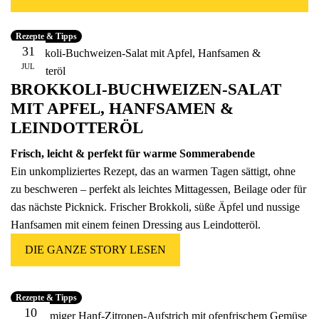
Fünfer Gooooodies
alle Geschenke ansehen
Rezepte & Tipps
31
JUL
BROKKOLI-BUCHWEIZEN-SALAT
MIT APFEL, HANFSAMEN &
LEINDOTTERÖL
Frisch, leicht & perfekt für warme Sommerabende
Ein unkompliziertes Rezept, das an warmen Tagen sättigt, ohne
zu beschweren – perfekt als leichtes Mittagessen, Beilage oder für
das nächste Picknick. Frischer Brokkoli, süße Äpfel und nussige
Hanfsamen mit einem feinen Dressing aus Leindotteröl.
DIE GANZE STORY LESEN
Rezepte & Tipps
10