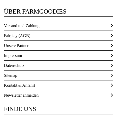
ÜBER FARMGOODIES
Beiträge 2021
Versand und Zahlung
Beiträge 2020
Fairplay (AGB)
Unsere Partner
Beiträge 2019
Impressum
Datenschutz
Beiträge 2018
Sitemap
Beiträge 2017
Kontakt & Anfahrt
Newsletter anmelden
Beiträge 2015
FINDE UNS