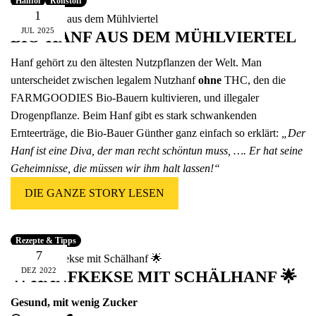
Hanföl
Rohstoff
1
JUL
2025
BIO-HANF AUS DEM MÜHLVIERTEL
Hanf gehört zu den ältesten Nutzpflanzen der Welt. Man
unterscheidet zwischen legalem Nutzhanf
ohne
THC, den die
FARMGOODIES Bio-Bauern
kultivieren, und illegaler
Drogenpflanze. Beim Hanf gibt es stark schwankenden
Ernteerträge, die Bio-Bauer Günther ganz einfach so erklärt:
„Der
Hanf ist eine Diva, der man recht schöntun muss, …. Er hat seine
Geheimnisse, die müssen wir ihm halt lassen!“
DIE GANZE STORY LESEN
Rezepte & Tipps
7
DEZ
2022
🍴 HANFKEKSE MIT SCHÄLHANF 🌟
Gesund, mit wenig Zucker