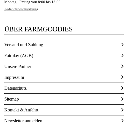
Montag - Freitag von 8:00 bis 13:00
Beiträge 2022
Anfahrtsbeschreibung
ÜBER FARMGOODIES
Beiträge 2021
Versand und Zahlung
Beiträge 2020
Fairplay (AGB)
Unsere Partner
Beiträge 2019
Impressum
Datenschutz
Beiträge 2018
Sitemap
Beiträge 2017
Kontakt & Anfahrt
Newsletter anmelden