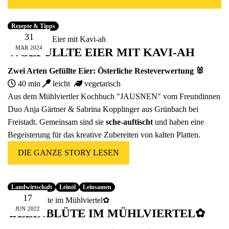
Fünfer Gooooodies
alle Geschenke ansehen
Rezepte & Tipps
31
MAR
2024
🍴GEFÜLLTE EIER MIT KAVI-AH
Zwei Arten Gefüllte Eier: Österliche Resteverwertung 🐰
40 min
leicht
vegetarisch
Aus dem Mühlviertler Kochbuch "JAUSNEN" vom Freundinnen
Duo Anja Gärtner & Sabrina Kopplinger aus Grünbach bei
Freistadt. Gemeinsam sind sie
sche-auftischt
und haben eine
Begeisterung für das kreative Zubereiten von kalten Platten.
DIE GANZE STORY LESEN
Landwirtschaft
Leinöl
Leinsamen
17
JUN
2022
✿LEINBLÜTE IM MÜHLVIERTEL✿