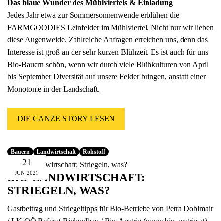
Das blaue Wunder des Mühlviertels
& Einladung
Jedes Jahr etwa zur Sommersonnenwende erblühen die
FARMGOODIES Leinfelder im Mühlviertel. Nicht nur wir lieben
diese Augenweide. Zahlreiche Anfragen erreichen uns, denn das
Interesse ist groß an der sehr kurzen Blühzeit. Es ist auch für uns
Bio-Bauern schön, wenn wir durch viele Blühkulturen von April
bis September Diversität auf unsere Felder bringen, anstatt einer
Monotonie in der Landschaft.
DIE GANZE STORY LESEN
Bauern
Landwirtschaft
Rohstoff
21
JUN
2021
BIO-LANDWIRTSCHAFT:
STRIEGELN, WAS?
Gastbeitrag und Striegeltipps für Bio-Betriebe von Petra Doblmair
/ LK OÖ Referat Biolandbau / Bio-Austria (
www.bio-austria.at
)