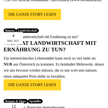
DIE GANZE STORY LESEN
Bauern
Landwirtschaft
4
MAI
2021
WAS HAT LANDWIRTSCHAFT MIT
ERNÄHRUNG ZU TUN?
Ein österreichisches Lebensmittel kann noch so viel mehr als
NUR
aus Österreich zu kommen. Es beinhaltet Mehrwerte, denen
wir uns bewusst werden müssen, die es uns wert sein müssen
einen adäquaten Preis dafür zu bezahlen.
DIE GANZE STORY LESEN
Rezepte & Tipps
Spezielles
12